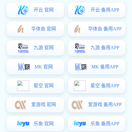
首页
关于开云APP
服务
单独服务
新闻中心
开云APP的团队
联系开云APP