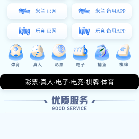
页面未找到
首页
404 Error
糟糕！找不到该页面
糟糕！找不到该页面
返回首页
订阅新闻通讯
随时了解我们的最新动态！订阅我们的时事通讯即可收到独家内
容和特别优惠。
订阅我们的服务