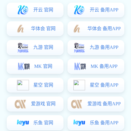
首页
关于开云APP
服务
单独服务
新闻中心
开云APP的团队
联系开云APP