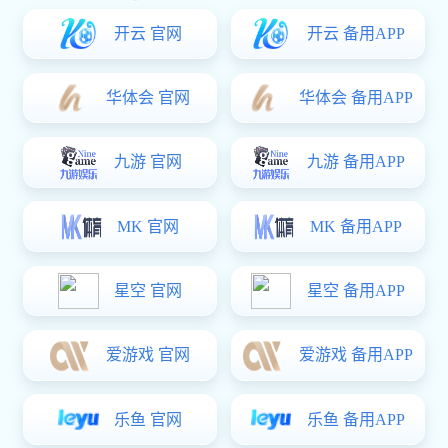
首页
关于开云APP
服务
单独服务
新闻中心
开云APP的团队
联系开云APP