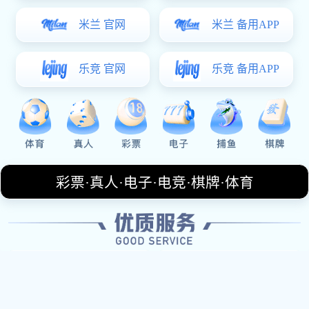
页面未找到
首页
404 Error
糟糕！找不到该页面
糟糕！找不到该页面
返回首页
订阅新闻通讯
随时了解我们的最新动态！订阅我们的时事通讯即可收到独家内
容和特别优惠。
订阅我们的服务