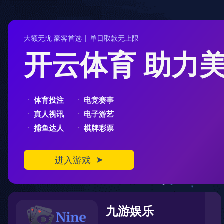
0832-9527949
admin@htm-kysport.com