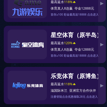
首页
关于开云APP
服务
单独服务
新闻中心
开云APP的团队
联系开云APP