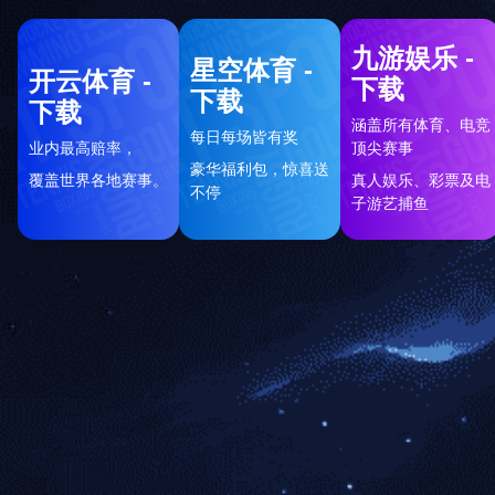
页面未找到
首页
404 Error
糟糕！找不到该页面
糟糕！找不到该页面
返回首页
订阅新闻通讯
随时了解我们的最新动态！订阅我们的时事通讯即可收到独家内
订阅我们的服务