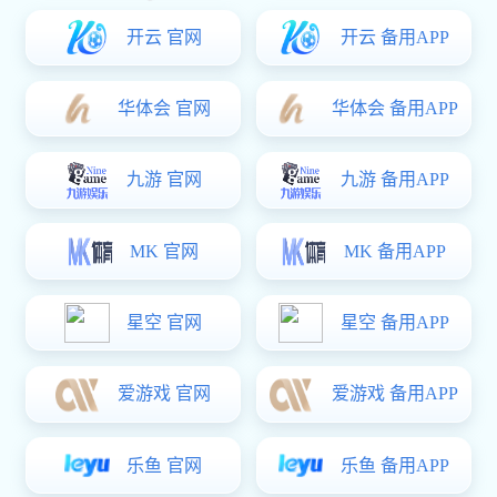
首页
关于开云APP
服务
单独服务
新闻中心
开云APP的团队
联系开云APP