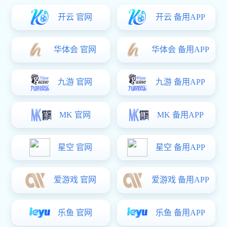
首页
关于开云APP
服务
单独服务
新闻中心
开云APP的团队
联系开云APP