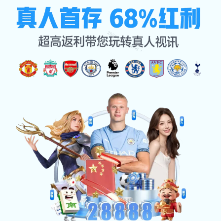
0832-9527949
admin@htm-kysport.com