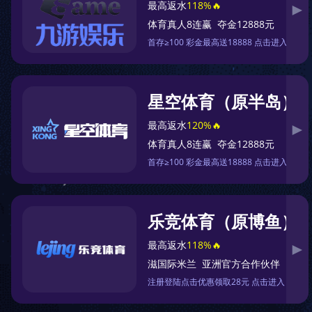
首页
关于开云APP
服务
单独服务
新闻中心
开云APP的团队
联系开云APP