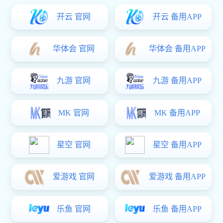
首页
关于开云APP
服务
单独服务
新闻中心
开云APP的团队
联系开云APP