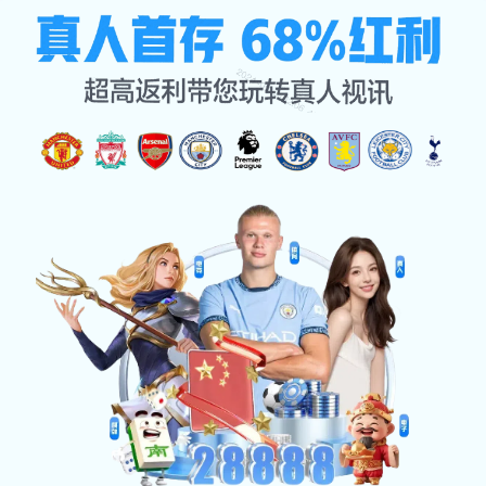
0832-9527949
admin@htm-kysport.com