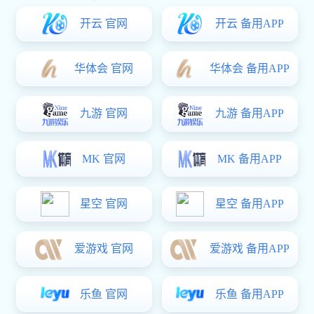
首页
关于开云APP
服务
单独服务
新闻中心
开云APP的团队
联系开云APP