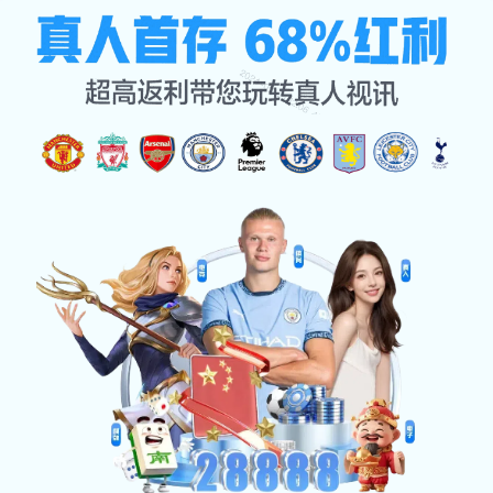
0832-9527949
admin@htm-kysport.com