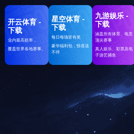
页面未找到
首页
404 Error
糟糕！找不到该页面
糟糕！找不到该页面
返回首页
订阅新闻通讯
随时了解我们的最新动态！订阅我们的时事通讯即可收到独家内
订阅我们的服务