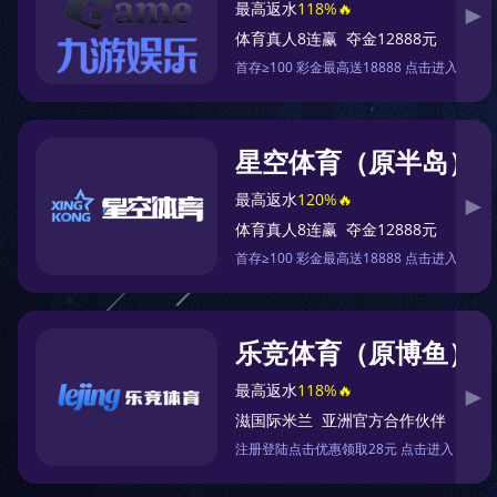
首页
关于开云APP
服务
单独服务
新闻中心
开云APP的团队
联系开云APP