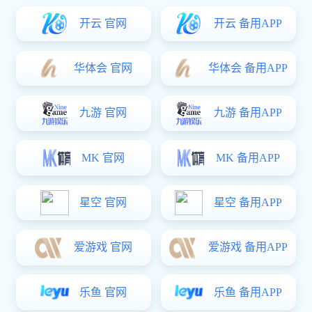
首页
关于开云APP
服务
单独服务
新闻中心
开云APP的团队
联系开云APP