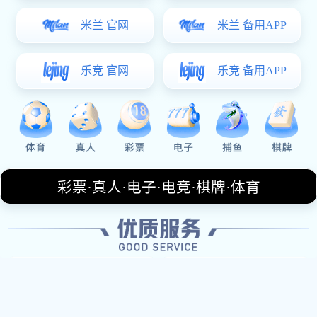
页面未找到
首页
404 Error
糟糕！找不到该页面
糟糕！找不到该页面
返回首页
订阅新闻通讯
随时了解我们的最新动态！订阅我们的时事通讯即可收到独家内
容和特别优惠。
订阅我们的服务