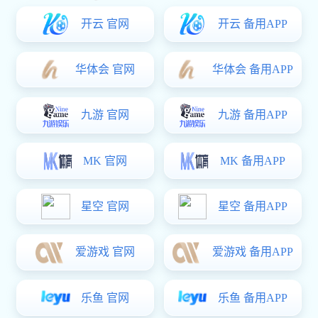
首页
关于开云APP
服务
单独服务
新闻中心
开云APP的团队
联系开云APP