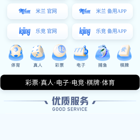
页面未找到
首页
404 Error
糟糕！找不到该页面
糟糕！找不到该页面
返回首页
订阅新闻通讯
随时了解我们的最新动态！订阅我们的时事通讯即可收到独家内
容和特别优惠。
订阅我们的服务