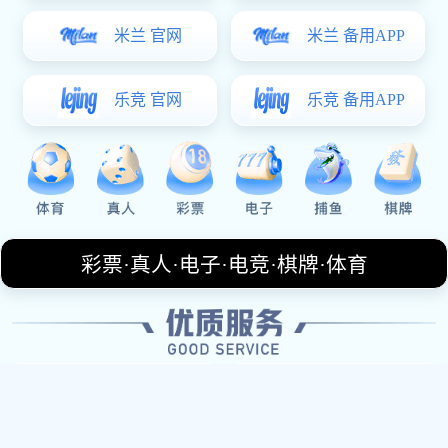
页面未找到
首页
404 Error
糟糕！找不到该页面
糟糕！找不到该页面
返回首页
订阅新闻通讯
随时了解我们的最新动态！订阅我们的时事通讯即可收到独家内
容和特别优惠。
订阅我们的服务