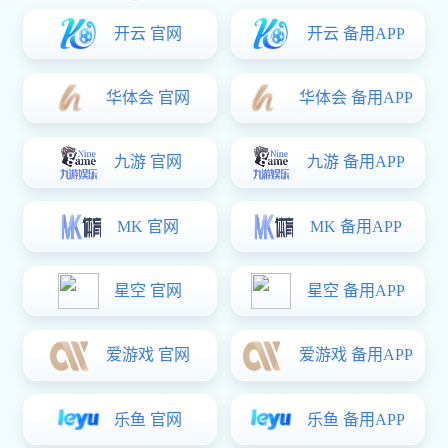
首页
关于开云APP
服务
单独服务
新闻中心
开云APP的团队
联系开云APP